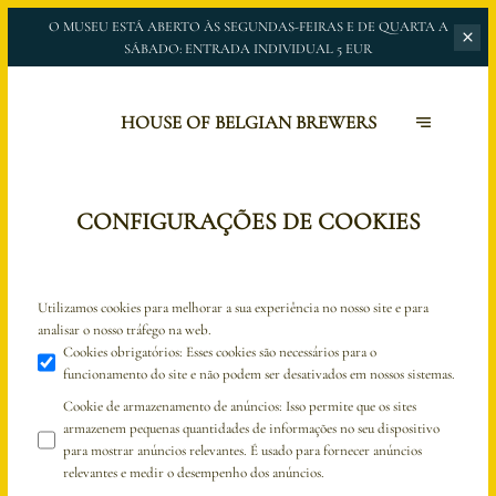
O MUSEU ESTÁ ABERTO ÀS SEGUNDAS-FEIRAS E DE QUARTA A
SÁBADO:
ENTRADA INDIVIDUAL 5 EUR
HOUSE OF BELGIAN BREWERS
CONFIGURAÇÕES DE COOKIES
Utilizamos cookies para melhorar a sua experiência no nosso site e para
analisar o nosso tráfego na web.
Cookies obrigatórios
:
Esses cookies são necessários para o
funcionamento do site e não podem ser desativados em nossos sistemas.
Cookie de armazenamento de anúncios
:
Isso permite que os sites
armazenem pequenas quantidades de informações no seu dispositivo
para mostrar anúncios relevantes. É usado para fornecer anúncios
relevantes e medir o desempenho dos anúncios.